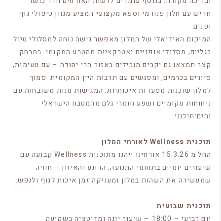
ובריכה מקורה. בנוסף עומדים לרשות האורחים חדר כושר
חדיש עם חלון פנורמי וספא מקצועי המציע מגוון טיפולי גוף
ופנים.
המיקום האידיאלי של המלון מאפשר גישה נוחה למסלולי טיול
רגליים, מסלולי אופניים ואטרקציות מהטבע המקומי. במרחק
קצר תמצאו גם יקבים מובילים באזור הרי יהודה – עם טעימות,
סיורים בכרמים, ומפגשים עם תרבות היין המקומית. סמוך
למלון שוכנות מסעדות איכותיות, המגישות מנות משובחות עם
ניחוחות מקומיים ושפע חומרי גלם מהמטבח הישראלי
והים־תיכוני.
תוכנית Wellness לאורחי המלון
החל מ 15.3.26 אורחינו ייהנו מתוכנית Wellness קבועה עם
שיעורים יומיים בתחומי התנועה, הרוגע והאיזון – חוויה
שמעשירה את השהות במלון ומעניקה זמן איכות לגוף ולנפש.
תוכנית שבועית
יום רביעי – 18:00 – שיעור יוגה ומדיטציה בשקיעה