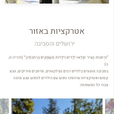
אטרקציות באזור
ירושלים והסביבה
“וּרְחֹבוֹת הָעִיר יִמָּלְאוּ יְלָדִים וִילָדוֹת מְשַׂחֲקִים בִּרְחֹבֹתֶיהָ” (זכריה ח,
ה)
בסביבה מוצעים בילויים רבים גם לקטנים, מרחבים מוריקים, טבע
קסום ואטרקציות שיהפכו נופש עם הילדים לנופש טבע מהנה
עבור כל המשפחה.