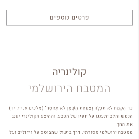
פרטים נוספים
קולינריה
המטבח הירושלמי
כד הַקֶּמַח לֹא תִכְלָה וְצַפַּחַת הַשֶּׁמֶן לֹא תֶחְסָר” (מלכים א, יז, יד)
הנפש והלב יתענגו על יופיו של הטבע, וההיצע הקולינרי יענג
את החך.
ממטבח ירושלמי מסורתי, דרך בישול שמבוסס על גידולים ועל