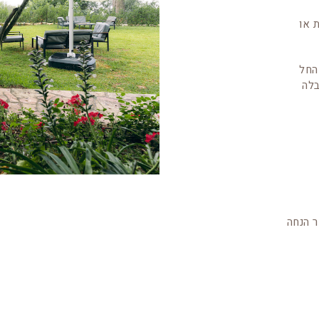
 או
ילואים, החל
בלה
ר הנחה